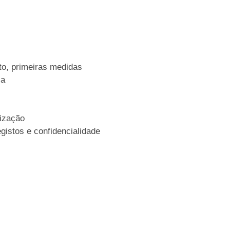
to, primeiras medidas
ia
ização
istos e confidencialidade