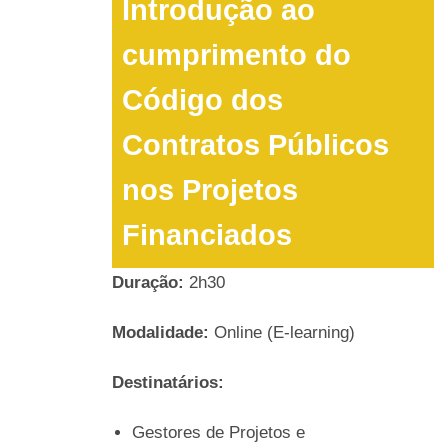
Introdução ao
cumprimento do
Código dos
Contratos Públicos
nos Projetos
Financiados
Duração:
2h30
Modalidade:
Online (E-learning)
Destinatários:
Gestores de Projetos e