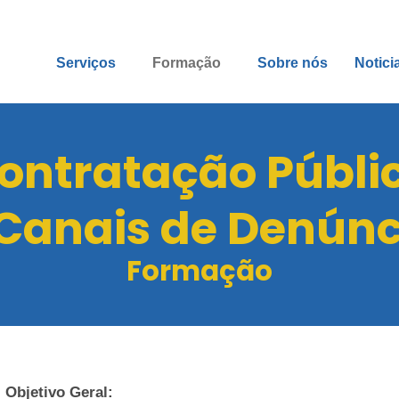
Serviços
Formação
Sobre nós
Notici
ontratação Públi
 Canais de Denúnc
Formação
Objetivo Geral: