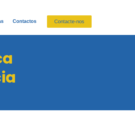
Contacte-nos
as
Contactos
ca
ia