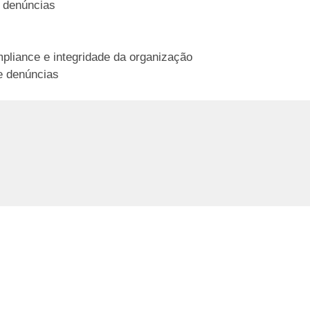
e denúncias
mpliance e integridade da organização
e denúncias